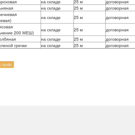
ороховая
на складе
25 м
договорная
ьняная
на складе
25 м
договорная
речневая
на складе
25 м
договорная
невая)
исовая
на складе
25 м
договорная
ьчение 200 МЕШ)
олбяная
на складе
25 м
договорная
еленой гречки
на складе
25 м
договорная
ь прайс