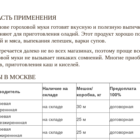
АСТЬ ПРИМЕНЕНИЯ
нове гороховой муки готовят вкусную и полезную выпечк
няют для приготовления оладий. Этот продукт хорошо по
й и мяса, выпекания лепешек, варки супов.
речается далеко не во всех магазинах, поэтому проще все
овой муки не вызывает никаких сомнений. Многие приоб
в, приготовления каш и киселей.
Ы В МОСКВЕ
Наличие на
Мешок/
Предоплата
водитель
складе
коробка, кг
100%
оевая
на складе
30 м
договорная
иреннная
оевая
на складе
25 м
договорная
езжиреннная
оевая
на складе
25 м
договорная
жиреннная