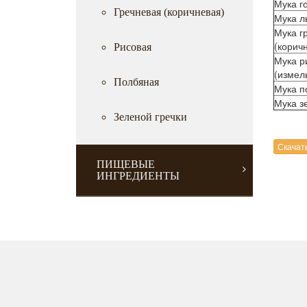
Мука г
Гречневая (коричневая)
Мука л
Мука г
(корич
Рисовая
Мука р
(измел
Полбяная
Мука п
Мука з
Зеленой гречки
Скачат
ПИЩЕВЫЕ
ИНГРЕДИЕНТЫ