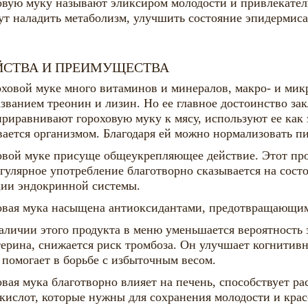
овую муку называют эликсиром молодости и привлекатель
ут наладить метаболизм, улучшить состояние эпидермиса
ЙСТВА И ПРЕИМУЩЕСТВА
оховой муке много витаминов и минералов, макро- и ми
азванием треонин и лизин. Но ее главное достоинство за
приравнивают гороховую муку к мясу, используют ее как
вается организмом. Благодаря ей можно нормализовать 
овой муке присуще общеукрепляющее действие. Этот про
егулярное употребление благотворно сказывается на сос
ии эндокринной системы.
овая мука насыщена антиоксидантами, предотвращающим
аличии этого продукта в меню уменьшается вероятность 
терина, снижается риск тромбоза. Он улучшает когнитив
, помогает в борьбе с избыточным весом.
овая мука благотворно влияет на печень, способствует 
кислот, которые нужны для сохранения молодости и крас