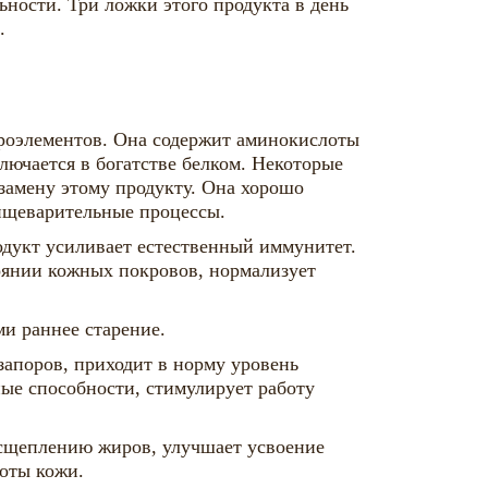
ности. Три ложки этого продукта в день
.
кроэлементов. Она содержит аминокислоты
ключается в богатстве белком. Некоторые
 замену этому продукту. Она хорошо
пищеварительные процессы.
дукт усиливает естественный иммунитет.
тоянии кожных покровов, нормализует
и раннее старение.
запоров, приходит в норму уровень
ные способности, стимулирует работу
расщеплению жиров, улучшает усвоение
оты кожи.