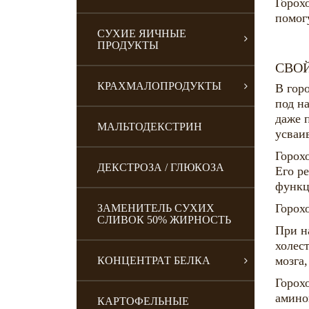
Горох
помог
СУХИЕ ЯИЧНЫЕ
ПРОДУКТЫ
СВО
КРАХМАЛОПРОДУКТЫ
В гор
под н
даже 
МАЛЬТОДЕКСТРИН
усваи
Горох
ДЕКСТРОЗА / ГЛЮКОЗА
Его р
функц
Горох
ЗАМЕНИТЕЛЬ СУХИХ
СЛИВОК 50% ЖИРНОСТЬ
При н
холес
мозга
КОНЦЕНТРАТ БЕЛКА
Горох
амино
КАРТОФЕЛЬНЫЕ