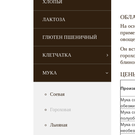
ХЛОПЬЯ
ОБЛ
ЛАКТОЗА
На ос
приме
ГЛЮТЕН ПШЕНИЧНЫЙ
овоще
Он вст
КЛЕТЧАТКА
горох
блино
МУКА
ЦЕН
Произ
Соевая
Мука с
обезж
Гороховая
Мука с
полуоб
Мука с
Льняная
необез